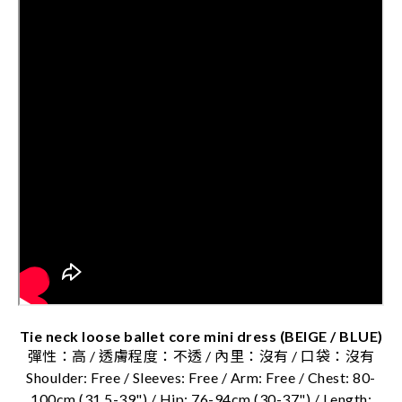
Tie neck loose ballet core mini dress (BEIGE / BLUE)
彈性：高 / 透膚程度：不透 / 內里：沒有 / 口袋：沒有
Shoulder: Free / Sleeves: Free / Arm: Free / Chest: 80-
100cm (31.5-39") / Hip: 76-94cm (30-37") / Length: