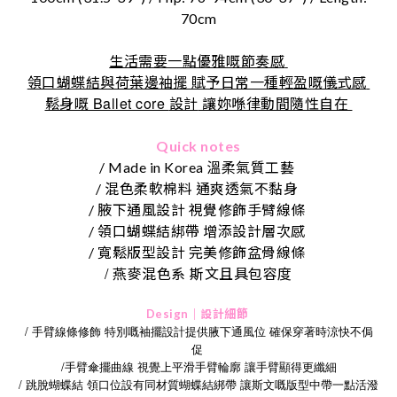
70cm
生活需要一點優雅嘅節奏感
領口蝴蝶結與荷葉邊袖擺 賦予日常一種輕盈嘅儀式感
Ballet core
鬆身嘅
設計
讓妳喺律動間隨性自在
Quick notes
/ Made in Korea 溫柔氣質工藝
/ 混色柔軟棉料 通爽透氣不黏身
/ 腋下通風設計 視覺修飾手臂線條
/ 領口蝴蝶結綁帶 增添設計層次感
/ 寬鬆版型設計 完美修飾盆骨線條
/
燕麥混色系
斯文且具包容度
Design｜設計細節
/ 手臂線條修飾 特別嘅袖擺設計提供腋下通風位 確保穿著時涼快不侷
促
/手臂傘擺曲線 視覺上平滑手臂輪廓 讓手臂顯得更纖細
/ 跳脫蝴蝶結 領口位設有同材質蝴蝶結綁帶 讓斯文嘅版型中帶一點活潑