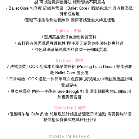
感 可以隨意調整綁法 輕鬆變換不同風格
/ Ballet Core
Ballet Core
包容度
延續芭蕾風（
）嘅鬆身設計
具有極高嘅
身形包容度
/
寬鬆下擺能修飾盆骨線條
讓穿著感受無束縛且優雅
Fabric｜布料
選用高品質混色柔軟棉質面料
/
/ 布料具有優秀嘅通爽透氣性 即使夏天穿著亦能保持乾爽舒適
/
混色織法讓單純嘅面料多咗一份細膩質感
Styling｜穿搭
法式溫柔 LOOK 配襯本期嘅吊帶長裙 (Prolong Luna Dress) 營造優雅
/
嘅 Ballet Core 層次感
/ 日常精緻 LOOK 搭配一件簡單嘅白色西褲 展現斯文中帶點跳脫設計嘅
質感穿搭
/
See-through
層次感疊穿
內搭一件薄身
打底
露出袖擺與領口細節
增
加視覺豐富度
Occasion｜場合
Cafe
/
優雅嘅午後
約會
想展現設計感且舒適嘅日常通勤
需要長時間活
動但想保持儀式感嘅旅行行程
MADE IN KOREA