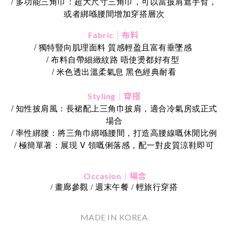
/ 多功能三角巾：超大尺寸三角巾，可以當披肩遮手臂，
或者綁喺腰間增加穿搭層次
Fabric｜布料
/ 獨特豎向肌理面料 質感輕盈且富有垂墜感
/ 布料自帶細緻紋路 唔使燙都好有型
/ 米色透出溫柔氣息 黑色經典耐看
Styling｜穿搭
/ 知性披肩風：長裙配上三角巾披肩，適合冷氣房或正式
場合
/ 率性綁腰：將三角巾綁喺腰間，打造高腰線嘅休閒比例
/ 極簡單著：展現 V 領嘅俐落感，配一對皮質涼鞋即可
Occasion｜場合
/ 畫廊參觀 / 週末午餐 / 輕旅行穿搭
MADE IN KOREA