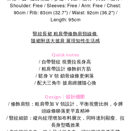
Shoulder: Free / Sleeves: Free / Arm: Free / Chest:
90cm / Rib: 83cm (32.7") / Waist: 92cm (36.2") /
Length: 95cm
豎紋長裙 粗肩帶修飾肩頸線條
隨裙附送大披肩 展現知性生活感
Quick notes
/ 自帶豎紋 視覺拉長身高
/ 粗肩帶設計 修飾斜方肌
/ 鬆身 V 領 鎖骨線條更俐落
/ 配大三角巾 披肩綁腰隨心換
Design｜設計細節
/ 修飾肩頸：粗肩帶加 V 領設計，平衡視覺比例，令膊
頭線條睇落更平直精神
/ 豎紋細節：縱向紋理增加布料層次，同時達到顯瘦、拉
長身型嘅效果