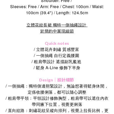
Shoulder: Free /
Sleeves: Free / Arm: Free / Chest: 100cm / Waist:
100cm (39.4") / Length: 124.5cm
立體花紋長裙 獨特一側抽繩設計
於簡約中展現細節
Quick notes
/ 立體花卉刺繡 質感豐富
/ 一側抽繩 自行定義腰圍
/ 粗肩帶設計 遮擋副乳尷尬
/ 鬆身 A-Line 修飾下半身
Design｜設計細節
/ 一側抽繩：獨特側邊朔緊設計，無論想著得鬆身休閒，
定係收腰俐落，都可以隨心調整
/ 粗肩帶平領：平領設計修飾胸型，粗肩帶可以遮住內衣
帶同腋下位置，視覺更俐落
/ 直向紋路：刺繡花紋呈縱向排列，視覺上拉長比例，更