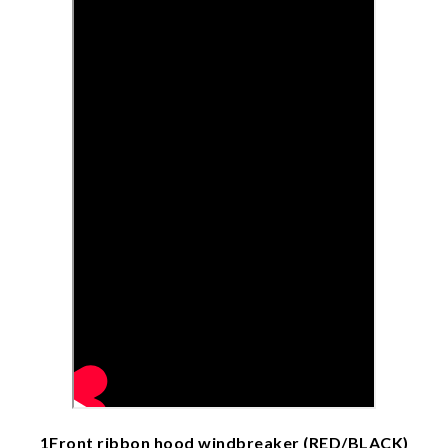
1Front ribbon hood windbreaker (RED/BLACK)