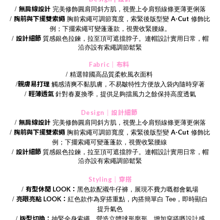
/
完美修飾圓肩同斜方肌，視覺上令肩頸線條更薄更俐落
無肩線設計
/
胸前索繩可調節寬度，索緊後版型變
修飾比
胸前與下擺雙索繩
A-Cut
例；下擺索繩可變蓬蓬款，視覺收緊腰線。
/
設計細節
質感銀色拉鍊，拉至頂可遮擋脖子。連帽設計實用日常，帽
沿亦設有索繩調節鬆緊
Fabric｜布料
/ 精選韓國高品質柔軟風衣面料
/
觸感清爽不黏肌膚，不易皺特性方便放入袋內隨時穿著
親膚易打理
/
輕薄透氣
針對春夏換季，提供足夠擋風力之餘保持高度透氣
Design｜設計細節
/
完美修飾圓肩同斜方肌，視覺上令肩頸線條更薄更俐落
無肩線設計
/
胸前索繩可調節寬度，索緊後版型變
修飾比
胸前與下擺雙索繩
A-Cut
例；下擺索繩可變蓬蓬款，視覺收緊腰線
/
設計細節
質感銀色拉鍊，拉至頂可遮擋脖子。連帽設計實用日常，帽
沿亦設有索繩調節鬆緊
Styling｜穿搭
/
黑色款配襯牛仔褲，展現不費力嘅都會氣場
有型休閒 LOOK：
/
紅色款作為穿搭重點，內搭簡單白 Tee，即時顯白
亮眼亮點 LOOK：
提升氣色
/
版型切換：
抽緊全身索繩，營造立體球形廓形，增加穿搭嘅設計感