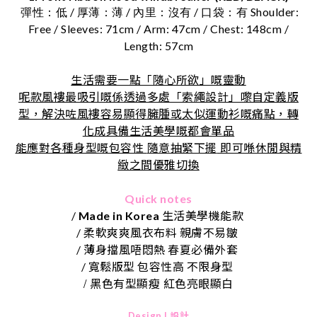
/
/
/
Shoulder:
彈性：低
厚薄：薄
內里：沒有
口袋：有
Free / Sleeves: 71cm / Arm: 47cm / Chest: 148cm /
Length: 57cm
生活需要一點「隨心所欲」嘅靈動
呢款風褸最吸引嘅係透過多處「索繩設計」嚟自定義版
型，解決咗風褸容易顯得臃腫或太似運動衫嘅痛點，轉
化成具備生活美學嘅都會單品
能應對各種身型嘅包容性
隨意抽緊下擺
即可喺休閒與精
緻之間優雅切換
Quick notes
/
Made in Korea
生活美學機能款
/ 柔軟爽爽風衣布料 親膚不易皺
/ 薄身擋風唔悶熱 春夏必備外套
/ 寬鬆版型 包容性高 不限身型
/
黑色有型顯瘦
紅色亮眼顯白
Design | 設計