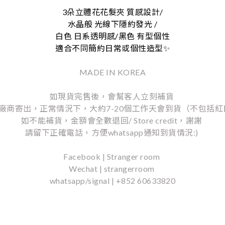
3朵立體花花髮夾 質感設計/
水晶般 光線下隱約發光 /
白色 日系透明感/黑色 有型個性
適合不同簡約日常或個性造型
✨
MADE IN KOREA
如現貨完售後，會幫客人立刻補貨
廠商寄出，正常情況下，大約7-20個工作天會到貨（不包括紅
如不能補貨，金額會全數退回/ Store credit，謝謝
請留下正確電話，方便whatsapp通知到貨情況:)
Facebook | Stranger room
Wechat | strangerroom
whatsapp/signal | +852 60633820