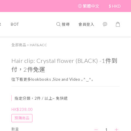
繁體中文
$
HKD
搜尋
會員登入
R
BOTTOM
BRAND PICKS
Beauty
SHOES&BAG
全部商品
>
HAT&ACC
Hair clip: Crystal flower (BLACK) -1件到
付，2件免運
往下看更多lookbooks ,Size and Video ｡^‿^｡
指定分類，2件 / 以上~ 免快遞
HK$238.00
預購商品
數量