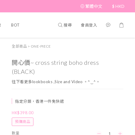
繁體中文
$
HKD
搜尋
會員登入
R
BOTTOM
BRAND PICKS
Beauty
SHOES&BAG
全部商品
>
ONE-PIECE
開心價~ cross string boho dress
(BLACK)
往下看更多lookbooks ,Size and Video 。^‿^。
指定分類，香港一件免快遞
HK$398.00
預購商品
數量