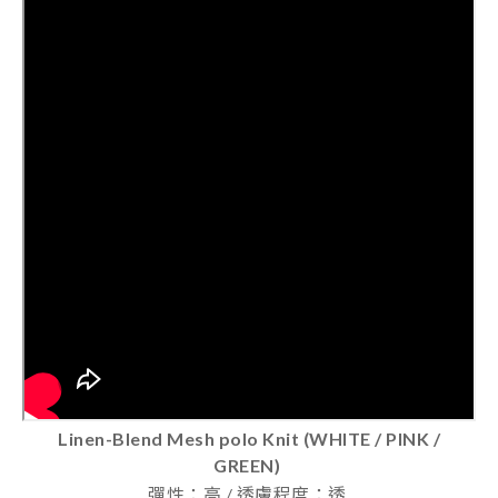
Linen-Blend Mesh polo Knit (WHITE / PINK /
GREEN)
彈性：高 / 透膚程度：透