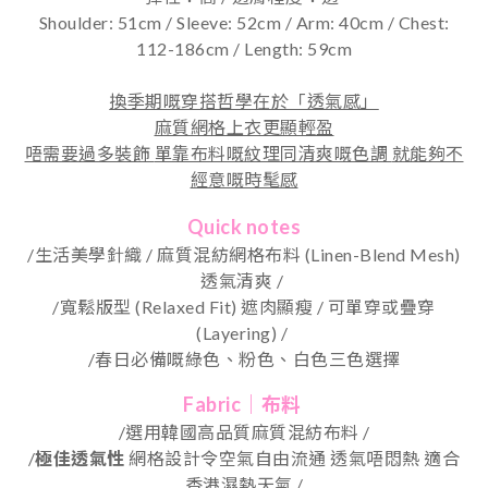
Shoulder: 51cm / Sleeve: 52cm / Arm: 40cm / Chest:
112-186cm / Length: 59cm
換季期嘅穿搭哲學在於「透氣感」
麻質網格上衣更顯輕盈
唔需要過多裝飾
單靠布料嘅紋理同清爽嘅色調
就能夠不
經意嘅時髦感
Quick notes
/生活美學針織 / 麻質混紡網格布料 (Linen-Blend Mesh)
透氣清爽 /
/寬鬆版型 (Relaxed Fit) 遮肉顯瘦 / 可單穿或疊穿
(Layering) /
/
春日必備嘅綠色、粉色、白色三色選擇
Fabric｜布料
/選用韓國高品質麻質混紡布料 /
/
極佳透氣性
網格設計令空氣自由流通 透氣唔悶熱 適合
香港濕熱天氣 /