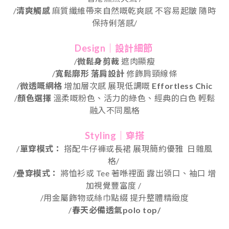
/
清爽觸感
麻質纖維帶來自然嘅乾爽感
不容易起皺
隨時
保持俐落感
/
Design｜設計細節
/
微鬆身剪裁
遮肉顯瘦
/
寬鬆廓形 落肩設計
修飾肩頸線條
/
微透嘅網格
增加層次感 展現低調嘅
Effortless Chic
/
顏色選擇
溫柔嘅粉色、活力的綠色、經典的白色
輕鬆
融入不同風格
Styling｜穿搭
/
單穿模式：
搭配牛仔褲或長裙 展現簡約優雅
日雜風
格/
/
疊穿模式：
將恤衫或 Tee 著喺裡面 露出領口、袖口 增
加視覺豐富度 /
/用金屬飾物或絲巾點綴 提升整體精緻度
/
春天必備透氣
polo top/