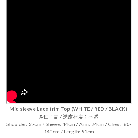
Mid sleeve Lace trim Top (WHITE / RED / BLACK)
彈性：高 / 透膚程度：不透
Shoulder: 37cm / Sleeve: 44cm / Arm: 24cm / Chest: 80-
142cm / Length: 51cm