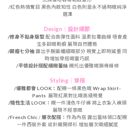
/
紅色熱情奪目
黑色內斂知性
白色則是永不過時嘅純淨
選澤
Design｜設計細節
/修身不貼身版型
配合高彈性面料 溫柔包覆曲線 唔會產
生多餘嘅勒痕 展現自然體態
/顯瘦七分袖
露出手腕最纖細嘅部分 視覺上即時減重 同
時增加穿搭嘅靈巧感
/
平領設計搭配細緻蕾絲
襯托出優雅嘅鎖骨線條
Styling｜穿搭
/優雅都會 LOOK：
配襯一條黑色嘅
Wrap Skirt-
Pants
展現紅黑對比嘅高級視覺
/隨性生活 LOOK：
襯一件淺色牛仔褲 將上衣紮入褲頭
展現不經意嘅
/French Chic
/
層次配搭：
作為內搭
露出蕾絲領口配襯
一件西裝外套
或針織開襟衫
增加層次嘅細膩度