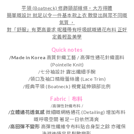
平領 (Boatneck) 修飾頸部線條，大方得體
簡單嘅設計 就足以令一件基本款上衣 散發出與眾不同嘅
氣質 ，
對「舒服」有更高要求
呢種帶有呼吸感嘅通花布料
正好
定義輕盈美學
Quick notes
/Made in Korea
高質針織工藝 / 高彈性通花針織面料
(Pointelle Knit)
/七分袖設計 露出纖細手腕
/領口及袖口精緻蕾絲邊 (Lace Trim)
/
經典平領
(Boatneck)
視覺延伸頸部比例
Fabric｜布料
/高彈性針織布料 /
/立體通花透氣感
微細嘅網格通花 (Detailing) 增加布料
嘅呼吸空間 著足一日依然清爽
/高回彈不變形
高彈性纖維令布料貼合身型之餘 亦確保
洗滌後唔容易鬆散變形