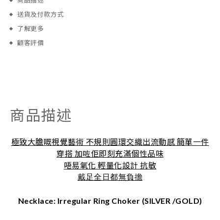
商品描述
送貨及付款方式
了解更多
顧客評價
商品描述
極致大膽嘅視覺藝術 不規則圓環交織出流動感 簡單一件
穿搭 加咗佢即刻充滿個性品味
唔易氧化 輕量化設計 抗敏
戴足全日都無負擔
Necklace: Irregular Ring Choker (SILVER /GOLD)