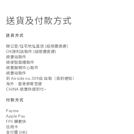
送貨及付款方式
送貨方式
辦公室/住宅地址直送 (經順豐速運)
OK便利店取件 (經順豐速運)
順豐站取件
順便智能櫃取件
順豐服務中心取件
順豐站取件
到 Airside no.309店 自取（貨到通知）
海外 - 香港郵寄空運
CHINA 順豐快遞到付~
付款方式
Payme
Apple Pay
FPS 轉數快
信用卡
支付寶 (HK)