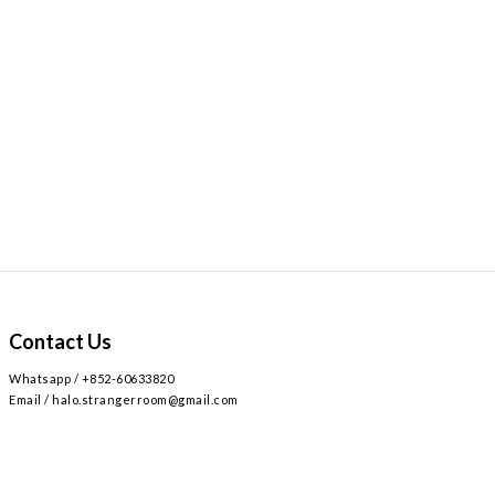
Contact Us
Whatsapp / +852-60633820
Email / halo.strangerroom@gmail.com
Retail store