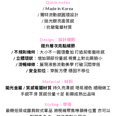
Quick notes
/ Made in Korea
/ 獨特流動感圓環設計
/ 拋光銀亮面質感
/
抗敏電鍍材質
Design｜設計細節
提升層次亮點細節
/ 不規則幾何
：大小不一圓環疊加 打造前衛藝術感
/ 立體環狀
：增加頸部份量感 視覺上對比顯臉小
/ 流暢線條
：展現液態流動美學 打破沉悶穿搭
/
安全扣位
：穿脫方便
穩固不移位
Material｜材料
拋光金屬
/
質感電鍍材質
持久亮澤感
唔易褪色
細緻做工
手感平滑
質感份量十足
彰顯成熟出品味
Styling｜穿搭
最襯低領或露肩款式單品
將視線聚焦喺鎖骨位置
亦可以