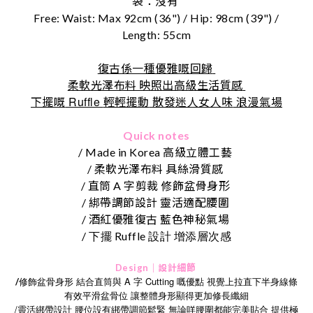
袋：沒有
Free: Waist: Max 92cm (36") / Hip: 98cm (39") /
Length: 55cm
復古係一種優雅嘅回歸
柔軟光澤布料 映照出高級生活質感
Ruffle
下擺嘅
輕輕擺動
散發迷人女人味
浪漫氣場
Quick notes
/ Made in Korea 高級立體工藝
/ 柔軟光澤布料 具絲滑質感
/ 直筒 A 字剪裁 修飾盆骨身形
/ 綁帶調節設計 靈活適配腰圍
/ 酒紅優雅復古 藍色神秘氣場
/
Ruffle
下擺
設計
增添層次感
Design｜設計細節
修飾盆骨身形 結合直筒與 A 字 Cutting 嘅優點 視覺上拉直下半身線條
/
有效平滑盆骨位 讓整體身形顯得更加修長纖細
/靈活綁帶設計 腰位設有綁帶調節鬆緊 無論咩腰圍都能完美貼合 提供極