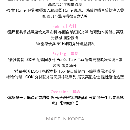
高嘅包容度與舒適感
/
Ruffle
Ruffle
復古
下擺
裙擺加入精緻嘅
邊設計
為簡約嘅直筒裙注入靈
魂
經典不過時嘅復古女人味
Fabric｜布料
選用極具質感嘅柔軟光澤布料 布面自帶細膩光澤 隨著動作折射出高級
/
光影感 順滑親膚
/
垂墜感優異
穿上即刻提升造型層次
Styling｜穿搭
優雅套裝 LOOK 配襯同系列 Renée Tank Top 營造完整嘅法式復古套
/
裝感 氣質滿分
/精緻生活 LOOK 搭配本期 Top
穿出簡約而不簡單嘅層次美學
/
LOOK
都會時髦
分開配搭唔同風格嘅單品
展現高配搭性
隨性變換造型
Occasion｜場合
/
高級感十足嘅晚宴或約會
想展現優雅氣場嘅藝術展覽
提升生活質素感
嘅日常精緻穿搭
MADE IN KOREA