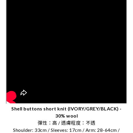
Shell buttons short knit (IVORY/GREY/BLACK) -
30% wool
彈性：高 / 透膚程度：不透
Shoulder: 33cm / Sleeves: 17cm / Arm: 28-64cm /