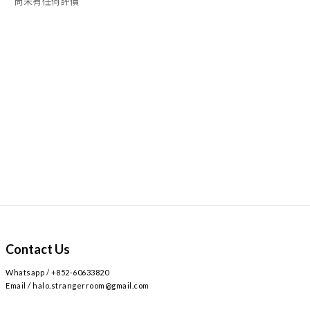
尚未有任何評價
Contact Us
Whatsapp / +852-60633820
Email / halo.strangerroom@gmail.com