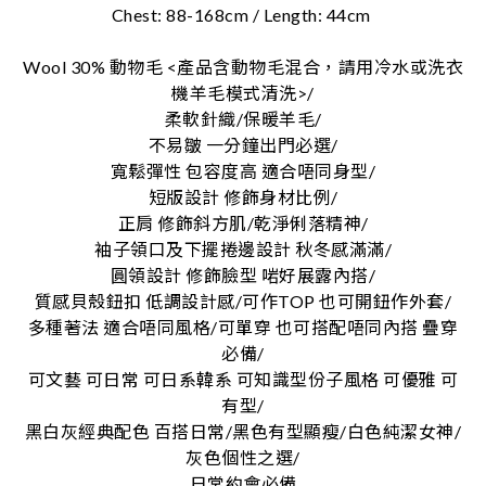
Chest: 88-168cm / Length: 44cm
Wool 30% 動物毛 <產品含動物毛混合，請用冷水或洗衣
機羊毛模式清洗>/
柔軟針織/保暖羊毛/
不易皺 一分鐘出門必選/
寬鬆彈性 包容度高 適合唔同身型/
短版設計 修飾身材比例/
正肩 修飾斜方肌/乾淨俐落精神/
袖子領口及下擺捲邊設計 秋冬感滿滿/
圓領設計 修飾臉型 啱好展露內搭/
質感貝殼鈕扣 低調設計感/可作TOP 也可開鈕作外套/
多種著法 適合唔同風格/可單穿 也可搭配唔同內搭 疊穿
必備/
可文藝 可日常 可日系韓系 可知識型份子風格 可優雅 可
有型/
黑白灰經典配色 百搭日常/黑色有型顯瘦/白色純潔女神/
灰色個性之選/
日常約會必備