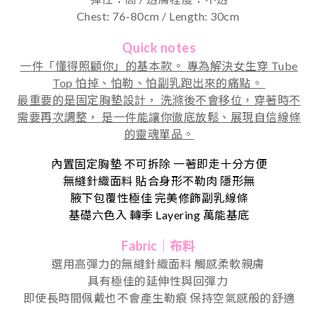
Chest: 76-80cm / Length: 30cm
Quick notes
一件「懂得照顧你」的基本款。
專為解決女生穿
Tube
Top
怕掉、怕勒、怕副乳跑出來的痛點。
最重要的是固定胸墊設計，
洗滌後不會移位，穿著時不
需要再次調整，
是一件能讓你徹底放鬆、展現自信線條
的靈魂單品。
內置固定胸墊 不可拆除 一著即走十分方便
無縫針織面料 貼合身形不勒肉 隱形無
腋下包覆性極佳 完美修飾副乳線條
基礎六色入
轉季
Layering
萬能基底
Fabric｜布料
選用高彈力的無縫針織面料
觸感柔軟親膚
具有極佳的延伸性與回彈力
即使長時間佩戴也不會產生勒痕
保持空氣感般的舒適