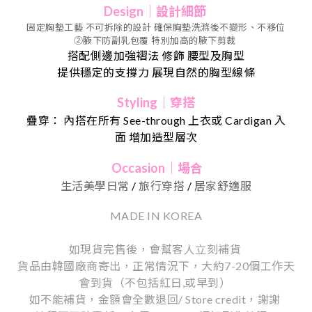
Design｜設計細節
固定胸墊工藝 不可拆除的設計 確保胸墊洗滌後不變形、不移位
②
腋下防副乳包覆
特別加高的腋下剪裁
搭配側邊加強褶法
修飾 腰型及胸型
提供穩定的支撐力 展現自然的胸型線條
Styling｜穿搭
疊穿：
內搭在所有
See-through
上衣或
Cardigan
入
面
增加造型層次
Occasion｜場合
生活美學日常
/
旅行穿搭
/
居家舒適服
MADE IN KOREA
如現貨完售後，會幫客人立刻補貨
貨品由韓國廠商寄出，正常情況下，大約7-20個工作天
會到貨（不包括紅日,或早到）
如不能補貨，金額會全數退回/ Store credit，謝謝