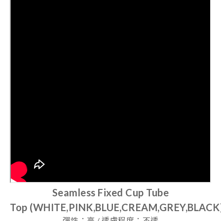
Seamless Fixed Cup Tube
Top
(WHITE,PINK,BLUE,CREAM,GREY,BLACK
彈性：高 / 透膚程度：不透